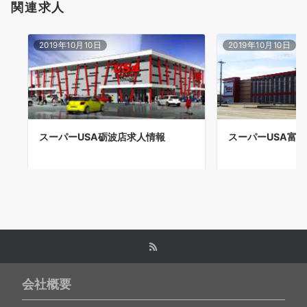
ゲ
関連求人
ー
2019年10月10日
2019年10月10日
シ
ョ
ン
スーパーUSA砺波店求人情報
スーパーUSA富
会社概要