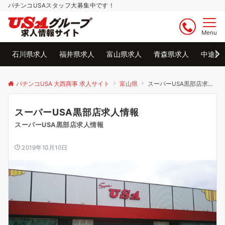
パチンコUSAスタッフ大募集中です！
Menu
石川県求人
福井県求人
富山県求人
青森県求人
中途採
パチンコUSA 大西商事 求人サイト
富山県
スーパーUSA黒部店求人情報
スーパーUSA黒部店求人情報
スーパーUSA黒部店求人情報
2019年10月10日