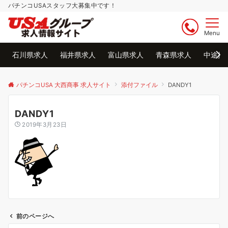
パチンコUSAスタッフ大募集中です！
Menu
石川県求人
福井県求人
富山県求人
青森県求人
中途採
パチンコUSA 大西商事 求人サイト
添付ファイル
DANDY1
DANDY1
2019年3月23日
前のページへ