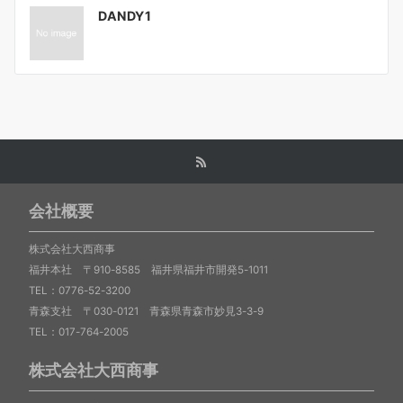
投
DANDY1
稿
ナ
ビ
ゲ
ー
シ
会社概要
ョ
ン
株式会社大西商事
福井本社 〒910-8585 福井県福井市開発5-1011
TEL：0776-52-3200
青森支社 〒030-0121 青森県青森市妙見3-3-9
TEL：017-764-2005
株式会社大西商事