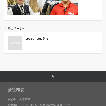
前のページへ
投
uozu_top6_s
稿
ナ
ビ
ゲ
ー
シ
会社概要
ョ
ン
株式会社大西商事
福井本社 〒910-8585 福井県福井市開発5-1011