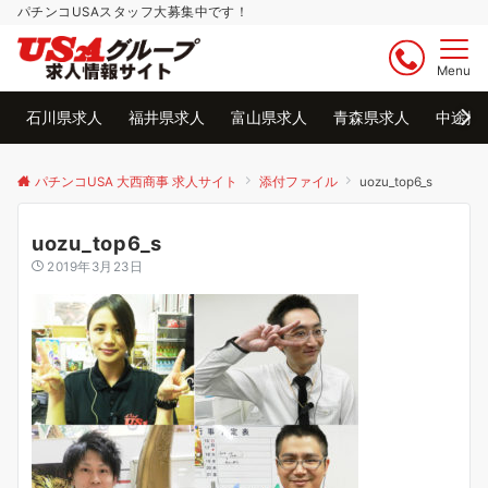
パチンコUSAスタッフ大募集中です！
Menu
石川県求人
福井県求人
富山県求人
青森県求人
中途採
パチンコUSA 大西商事 求人サイト
添付ファイル
uozu_top6_s
uozu_top6_s
2019年3月23日